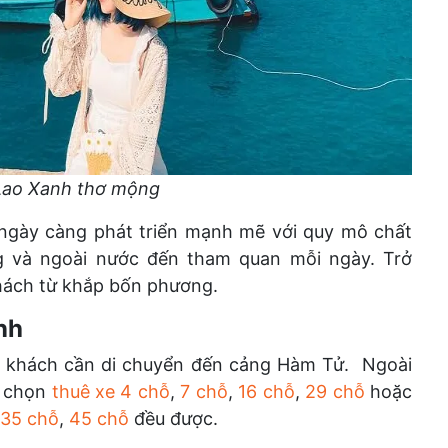
Lao Xanh thơ mộng
 ngày càng phát triển mạnh mẽ với quy mô chất
g và ngoài nước đến tham quan mỗi ngày. Trở
khách từ khắp bốn phương.
nh
du khách cần di chuyển đến cảng Hàm Tử. Ngoài
ể chọn
thuê xe 4 chỗ
,
7 chỗ
,
16 chỗ
,
29 chỗ
hoặc
 35 chỗ
,
45 chỗ
đều được.