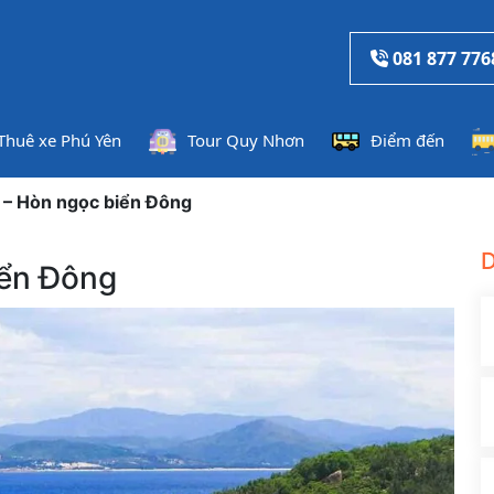
081 877 776
Thuê xe Phú Yên
Tour Quy Nhơn
Điểm đến
 – Hòn ngọc biển Đông
D
iển Đông