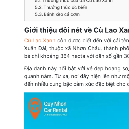
Thưởng thức cua đá Cù Lao Xanh
Thưởng thức ốc biển
Bánh xèo cá cơm
Giới thiệu đôi nét về Cù Lao X
Cù Lao Xanh
còn được biết đến với cái tê
Xuân Đài, thuộc xã Nhơn Châu, thành phố
bé chỉ khoảng 364 hecta với dân số gần 3
Địa danh này
nổi bật với vẻ đẹp hoang sơ
quanh năm. Từ xa, nơi đây hiện lên như m
đến nhiều cung bậc cảm xúc đặc biệt cho 