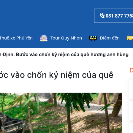
081 877 776
Thuê xe Phú Yên
Tour Quy Nhơn
Điểm đến
h Định: Bước vào chốn kỷ niệm của quê hương anh hùng
D
ước vào chốn kỷ niệm của quê