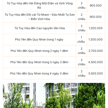
Từ Tuy Hòa đến Hải Đăng Mũi Điện và Vịnh Vũng
2
900.000
Rô
chiều
Từ Tuy Hòa đến Đồi cát Từ Nham – Đảo Nhất Tự Sơn
2
900.000
– Biển Vịnh Hòa
chiều
2
Từ Tuy Hòa đến Cao nguyên Vân Hòa
1.200.000
chiều
1
Phú Yên đến Quy Nhơn trong 1 ngày
1.300.000
chiều
2
Phú Yên đến Quy Nhơn trong 2 ngày 1 đêm
2.700.000
chiều
2
Phú Yên đến Quy Nhơn trong 3 ngày 2 đêm
4.500.000
chiều
2
Phú Yên đến Quy Nhơn trong 4 ngày 3 đêm
5.500.000
chiều