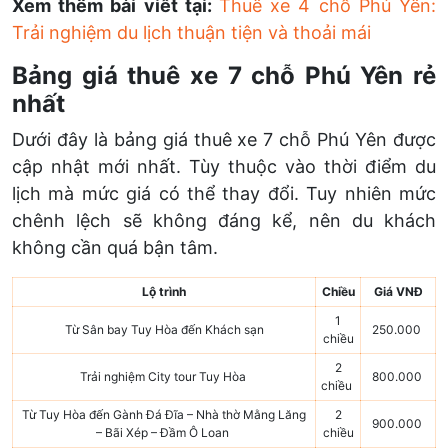
Xem thêm bài viết tại:
Thuê xe 4 chỗ Phú Yên:
Trải nghiệm du lịch thuận tiện và thoải mái
Bảng giá thuê xe 7 chỗ Phú Yên rẻ
nhất
Dưới đây là bảng giá thuê xe 7 chỗ Phú Yên được
cập nhật mới nhất. Tùy thuộc vào thời điểm du
lịch mà mức giá có thể thay đổi. Tuy nhiên mức
chênh lệch sẽ không đáng kể, nên du khách
không cần quá bận tâm.
Lộ trình
Chiều
Giá VNĐ
1
Từ Sân bay Tuy Hòa đến Khách sạn
250.000
chiều
2
Trải nghiệm City tour Tuy Hòa
800.000
chiều
Từ Tuy Hòa đến Gành Đá Đĩa – Nhà thờ Mằng Lăng
2
900.000
– Bãi Xép – Đầm Ô Loan
chiều